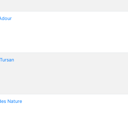
Adour
Tursan
es Nature