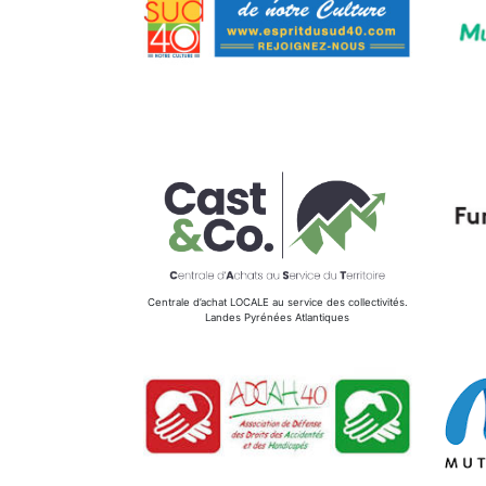
Centrale d’achat LOCALE au service des collectivités.
Landes Pyrénées Atlantiques