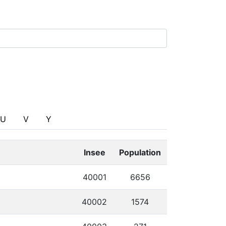
U
V
Y
Insee
Population
40001
6656
40002
1574