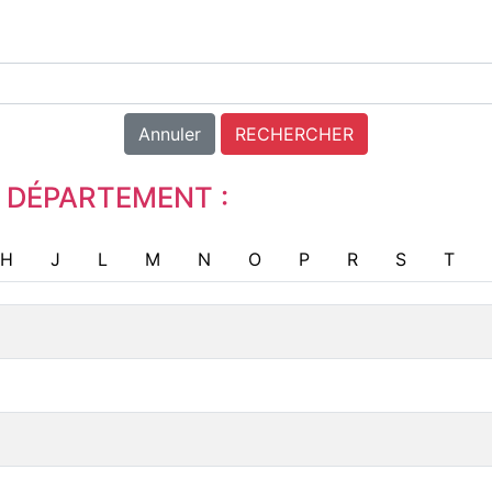
Annuler
RECHERCHER
 DÉPARTEMENT :
H
J
L
M
N
O
P
R
S
T