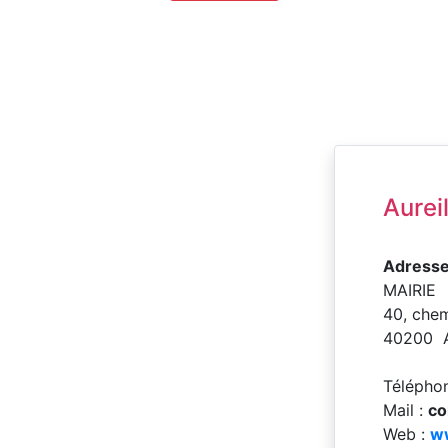
Aurei
Adresse
MAIRIE
40, chem
40200 
Télépho
Mail :
co
Web :
ww