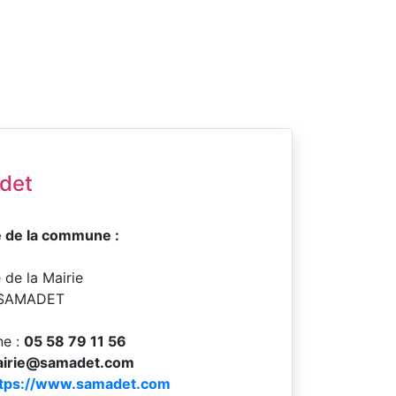
det
 de la commune :
e de la Mairie
SAMADET
ne :
05 58 79 11 56
irie@samadet.com
ttps://www.samadet.com