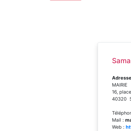
Sama
Adresse
MAIRIE
16, plac
40320 
Télépho
Mail :
ma
Web :
h