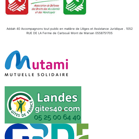
Addah 40 Accompagnons tout public en matière de Litiges et Assistance Juridique . 1052
RUE DE LA Ferme de Carboué Mont de Marsan 0558751705