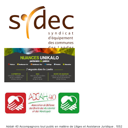
Addah 40 Accompagnons tout public en matière de Litiges et Assistance Juridique . 1052